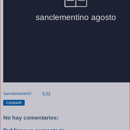
SanclementinO
a las
6:52
Compartir
No hay comentarios: