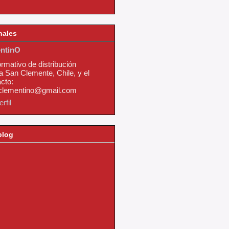
nales
ntinO
ormativo de distribución
a San Clemente, Chile, y el
cto:
nclementino@gmail.com
rfil
blog