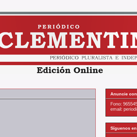
Anuncie con
Fono: 96554
email: perio
Síguenos en