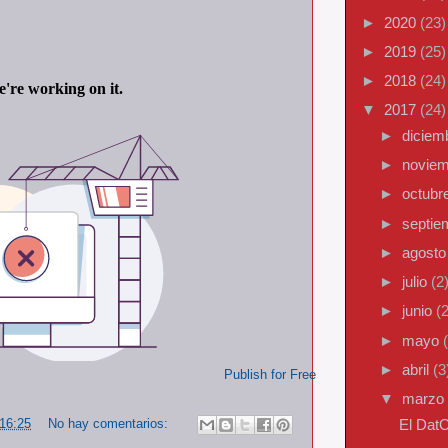
►
2020
(23)
►
2019
(25)
►
2018
(24)
▼
2017
(24)
►
diciem
►
novie
►
octubr
►
septi
►
agost
►
julio
(2
►
junio
(2
►
mayo
►
abril
(3
Publish for Free
▼
marzo
El Dat
16:25
No hay comentarios: