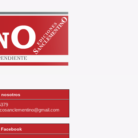
 nosotros
5379
dicosanclementino@gmail.com
 Facebook