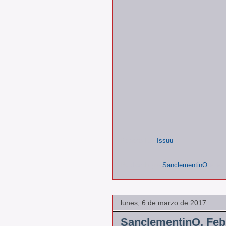
Powered by
Issuu
Publicado por
SanclementinO
a las
lunes, 6 de marzo de 2017
SanclementinO, Feb