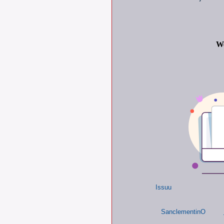
Powered by
Issuu
Publicado por
SanclementinO
a las