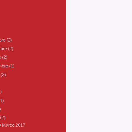
bre
(2)
mbre
(2)
e
(2)
embre
(1)
o
(3)
)
)
(1)
)
(2)
O Marzo 2017