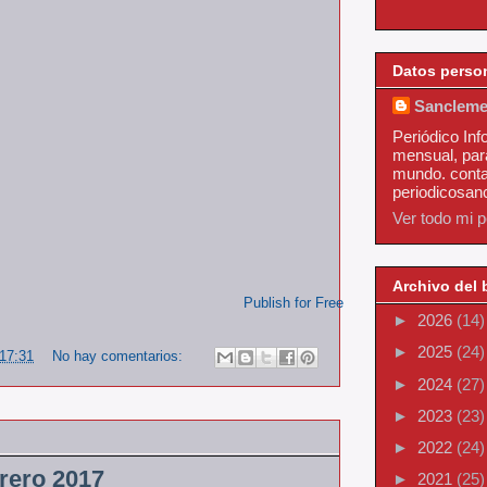
Datos perso
Sancleme
Periódico Inf
mensual, par
mundo. conta
periodicosa
Ver todo mi pe
Archivo del 
Publish for Free
►
2026
(14)
►
2025
(24)
17:31
No hay comentarios:
►
2024
(27)
►
2023
(23)
►
2022
(24)
rero 2017
►
2021
(25)