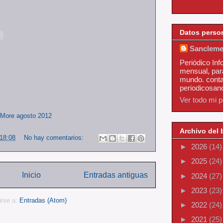
Datos perso
Sancleme
Periódico Inf
mensual, par
mundo. conta
periodicosa
Ver todo mi pe
More agosto 2012
Archivo del 
18:08
No hay comentarios:
►
2026
(14)
►
2025
(24)
Inicio
Entradas antiguas
►
2024
(27)
►
2023
(23)
irse a:
Entradas (Atom)
►
2022
(24)
►
2021
(25)