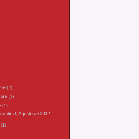
bre
(2)
mbre
(1)
e
(1)
mentinO, Agosto de 2012
o
(1)
)