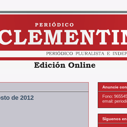
Anuncie con
Fono: 96554
sto de 2012
email: perio
Síguenos en