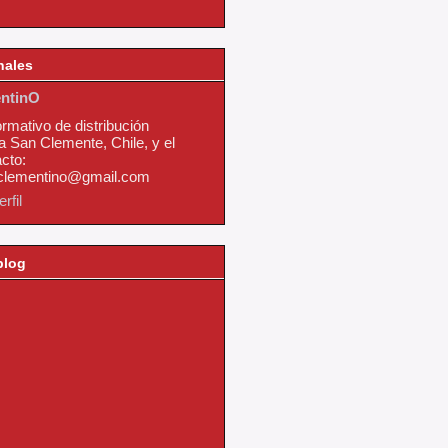
nales
ntinO
ormativo de distribución
a San Clemente, Chile, y el
cto:
nclementino@gmail.com
rfil
blog