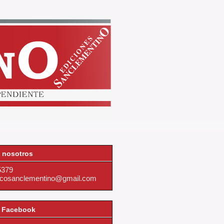
 nosotros
5379
dicosanclementino@gmail.com
 Facebook