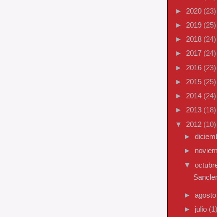
►
2020
(23)
►
2019
(25)
►
2018
(24)
►
2017
(24)
►
2016
(23)
►
2015
(25)
►
2014
(24)
►
2013
(18)
▼
2012
(10)
►
diciem
►
novie
▼
octubr
Sancle
►
agost
►
julio
(1