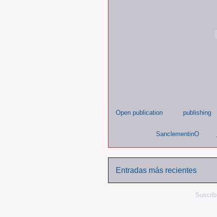
Open publication
- Free
publishing
-
Publicado por
SanclementinO
a las
Entradas más recientes
Suscrib