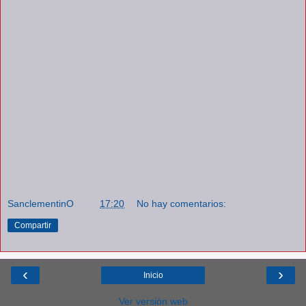
SanclementinO
a las
17:20
No hay comentarios:
Compartir
‹
›
Inicio
Ver versión web