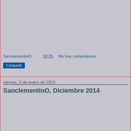
SanclementinO
a las
18:35
No hay comentarios:
Compartir
viernes, 2 de enero de 2015
SanclementinO, Diciembre 2014