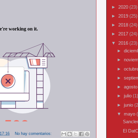
►
2020
(23)
►
2019
(25)
►
2018
(24)
►
2017
(24)
▼
2016
(23)
►
diciem
►
novie
►
octubr
►
septi
►
agost
►
julio
(1
►
junio
(2
▼
mayo
Sancle
El Dat
17:16
No hay comentarios: