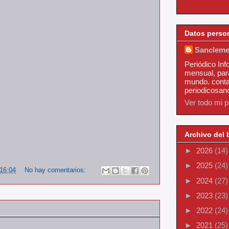
Datos perso
Sancleme
Periódico Inf
mensual, par
mundo. conta
periodicosa
Ver todo mi pe
Archivo del 
►
2026
(14)
►
2025
(24)
16:04
No hay comentarios:
►
2024
(27)
►
2023
(23)
►
2022
(24)
►
2021
(25)