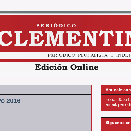
Anuncie con
Fono: 96554
yo 2016
email: perio
Síguenos en