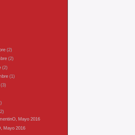
bre
(2)
mbre
(2)
e
(2)
embre
(1)
o
(3)
)
)
(2)
mentinO, Mayo 2016
O, Mayo 2016