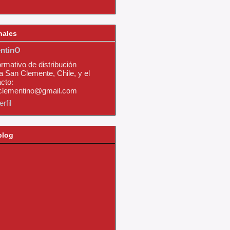
nales
ntinO
ormativo de distribución
a San Clemente, Chile, y el
cto:
nclementino@gmail.com
rfil
blog