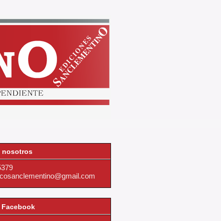
 nosotros
5379
dicosanclementino@gmail.com
 Facebook