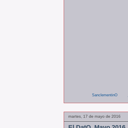
Publicado por
SanclementinO
a las
martes, 17 de mayo de 2016
El DatO, Mayo 2016