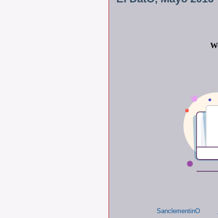
Publicado por
SanclementinO
a las