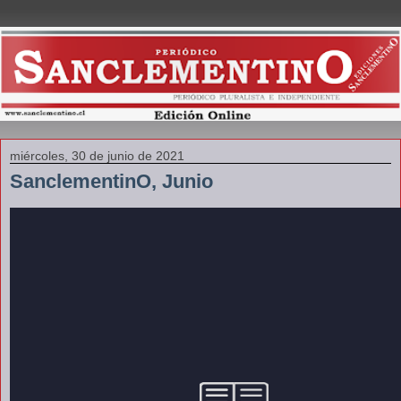
miércoles, 30 de junio de 2021
SanclementinO, Junio