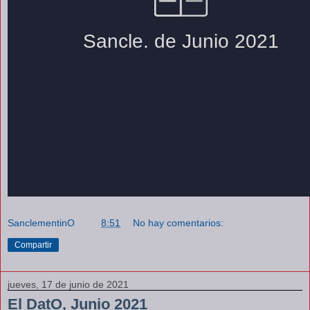
SanclementinO
a las
8:51
No hay comentarios:
Compartir
jueves, 17 de junio de 2021
El DatO, Junio 2021