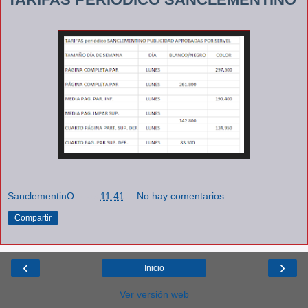
SanclementinO
a las
11:41
No hay comentarios:
Compartir
‹
›
Inicio
Ver versión web