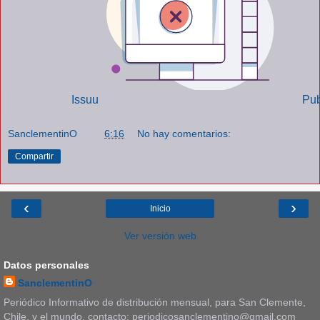
Powered by
Issuu
Pub
SanclementinO
a las
6:16
No hay comentarios:
Compartir
‹
›
Inicio
Ver versión web
Datos personales
SanclementinO
Periódico Informativo de distribución mensual, para San Clemente,
Chile, y el mundo. contacto: periodicosanclementino@gmail.com