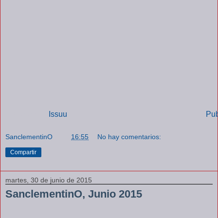
Powered by
Issuu
Pub
SanclementinO
a las
16:55
No hay comentarios:
Compartir
martes, 30 de junio de 2015
SanclementinO, Junio 2015