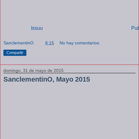
Powered by
Issuu
Pub
SanclementinO
a las
6:15
No hay comentarios:
Compartir
domingo, 31 de mayo de 2015
SanclementinO, Mayo 2015