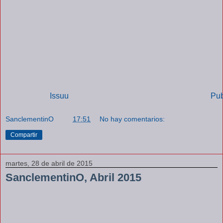
Powered by
Issuu
Pub
SanclementinO
a las
17:51
No hay comentarios:
Compartir
martes, 28 de abril de 2015
SanclementinO, Abril 2015