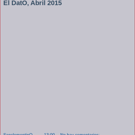
El DatO, Abril 2015
SanclementinO
a las
13:00
No hay comentarios: