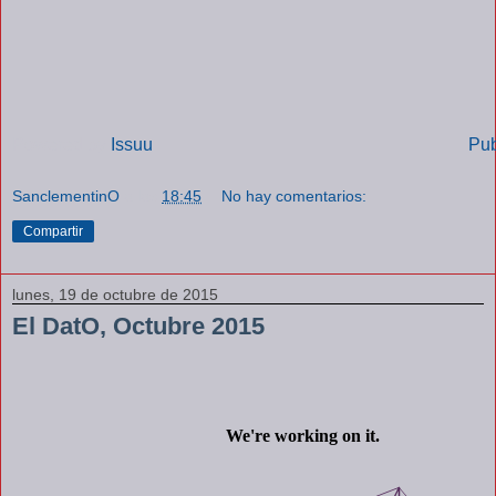
Powered by
Issuu
Pub
SanclementinO
a las
18:45
No hay comentarios:
Compartir
lunes, 19 de octubre de 2015
El DatO, Octubre 2015