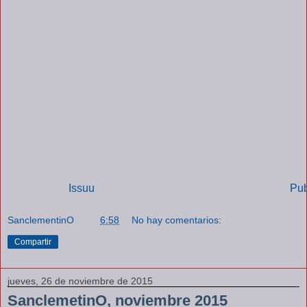
Powered by
Issuu
Pub
SanclementinO
a las
6:58
No hay comentarios:
Compartir
jueves, 26 de noviembre de 2015
SanclemetinO, noviembre 2015