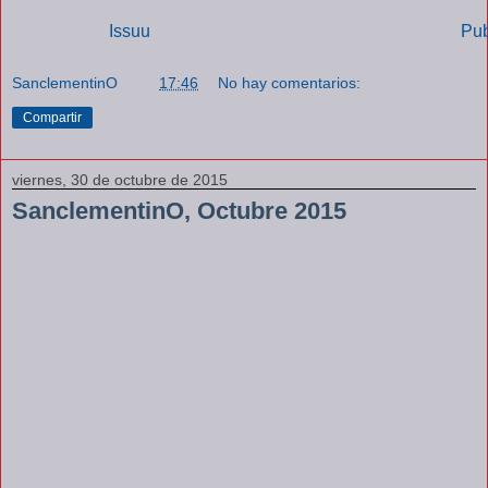
Powered by
Issuu
Pub
SanclementinO
a las
17:46
No hay comentarios:
Compartir
viernes, 30 de octubre de 2015
SanclementinO, Octubre 2015