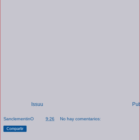
Powered by
Issuu
Pub
SanclementinO
a las
9:26
No hay comentarios:
Compartir