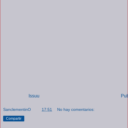
Powered by
Issuu
Pub
SanclementinO
a las
17:51
No hay comentarios:
Compartir