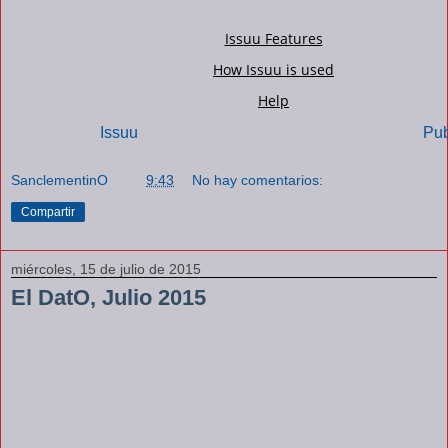
Powered by
Issuu
Pub
SanclementinO
a las
9:43
No hay comentarios:
Compartir
miércoles, 15 de julio de 2015
El DatO, Julio 2015