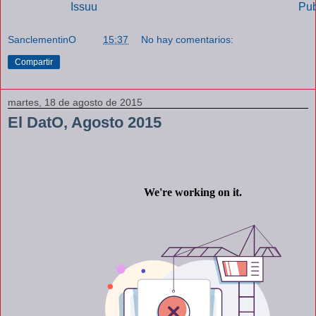
Powered by
Issuu
Pub
SanclementinO
a las
15:37
No hay comentarios:
Compartir
martes, 18 de agosto de 2015
El DatO, Agosto 2015