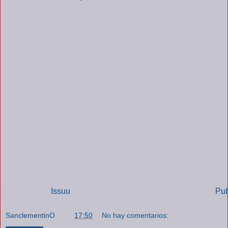
Powered by
Issuu
Pub
SanclementinO
a las
17:50
No hay comentarios: