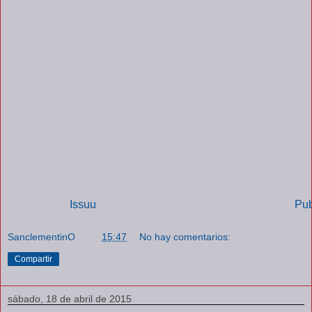
Powered by
Issuu
Pub
SanclementinO
a las
15:47
No hay comentarios:
Compartir
sábado, 18 de abril de 2015