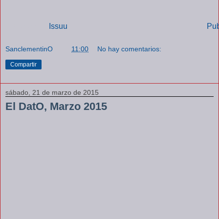
Powered by
Issuu
Pub
SanclementinO
a las
11:00
No hay comentarios:
Compartir
sábado, 21 de marzo de 2015
El DatO, Marzo 2015