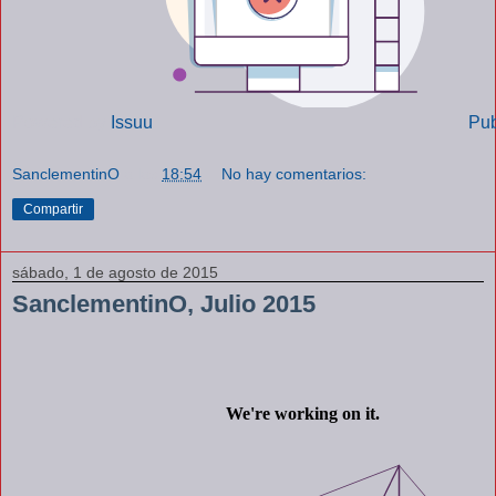
Powered by
Issuu
Pub
SanclementinO
a las
18:54
No hay comentarios:
Compartir
sábado, 1 de agosto de 2015
SanclementinO, Julio 2015