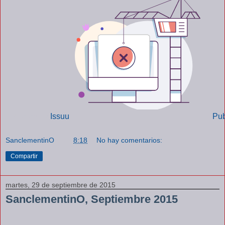
Powered by
Issuu
Pub
SanclementinO
a las
8:18
No hay comentarios:
Compartir
martes, 29 de septiembre de 2015
SanclementinO, Septiembre 2015