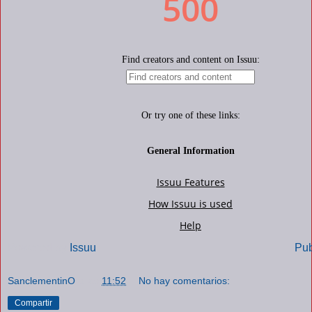
Powered by
Issuu
Pub
SanclementinO
a las
11:52
No hay comentarios:
Compartir