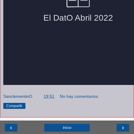
SanclementinO
a las
19:51
No hay comentarios:
Compartir
‹
›
Inicio