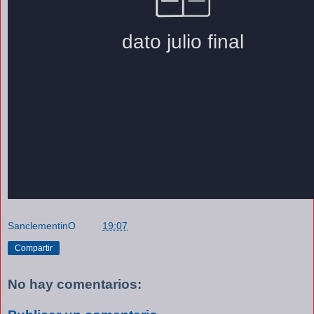
SanclementinO
a las
19:07
Compartir
No hay comentarios: