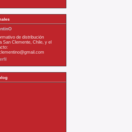
nales
ntinO
ormativo de distribución
a San Clemente, Chile, y el
cto:
nclementino@gmail.com
rfil
blog