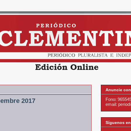
Anuncie con
Fono: 96554
iembre 2017
email: perio
Síguenos en