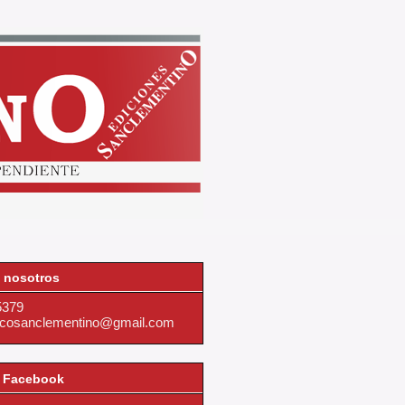
 nosotros
5379
dicosanclementino@gmail.com
 Facebook