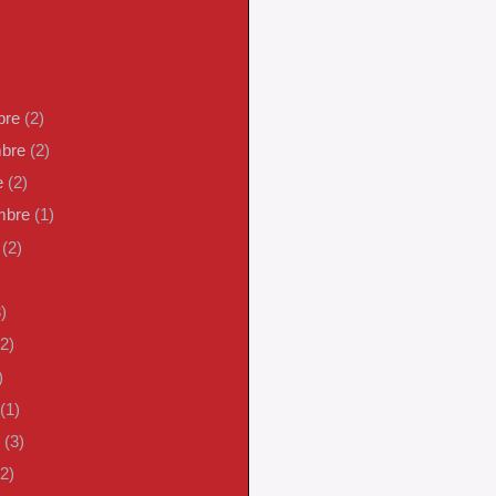
bre
(2)
mbre
(2)
e
(2)
embre
(1)
o
(2)
)
)
(2)
)
(1)
o
(3)
(2)