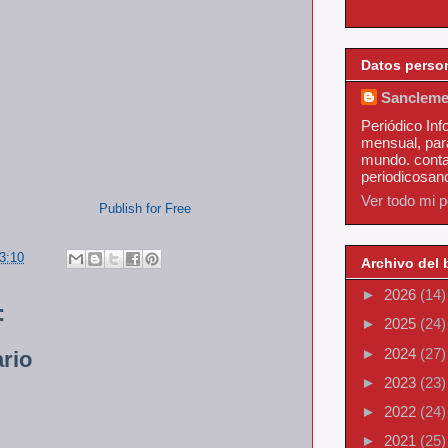
Datos perso
Sancleme
Periódico Inf
mensual, par
mundo. conta
periodicosa
Ver todo mi pe
Publish for Free
3:10
Archivo del 
►
2026
(14)
:
►
2025
(24)
►
2024
(27)
rio
►
2023
(23)
n nos importa.
►
2022
(24)
►
2021
(25)