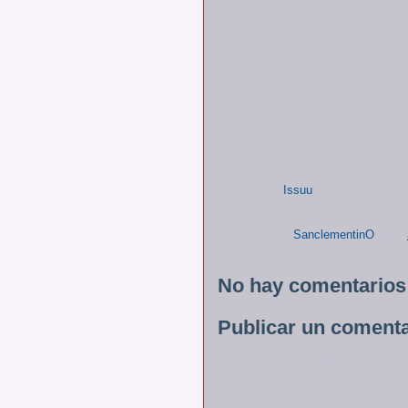
Powered by
Issuu
Publicado por
SanclementinO
a las
No hay comentarios
Publicar un comenta
Déjenos sus comentarios. Su opinió