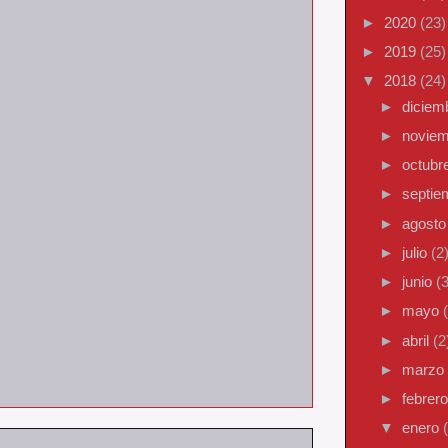
►
2020
(23)
►
2019
(25)
▼
2018
(24)
►
diciem
►
novie
►
octubr
►
septi
►
agost
►
julio
(2
►
junio
(3
►
mayo
►
abril
(2
►
marzo
►
febrer
▼
enero