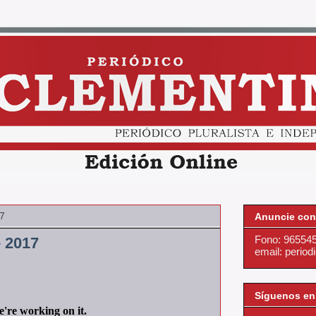
17
Anuncie con
Fono: 96554
 2017
email: perio
Síguenos en