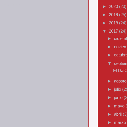
n nos importa.
►
2020
(23)
►
2019
(25)
►
2018
(24)
▼
2017
(24)
►
diciem
►
novie
►
octubr
▼
septi
El Dat
►
agost
►
julio
(2
►
junio
(2
►
mayo
►
abril
(3
►
marzo