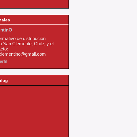
nales
ntinO
ormativo de distribución
a San Clemente, Chile, y el
cto:
nclementino@gmail.com
rfil
blog