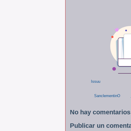
Powered by
Issuu
Publicado por
SanclementinO
a las
No hay comentarios
Publicar un comenta