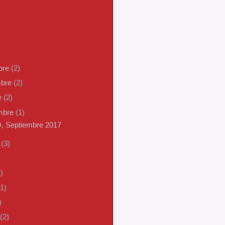
bre
(2)
mbre
(2)
e
(2)
embre
(1)
O, Septiembre 2017
o
(3)
)
)
(1)
)
(2)