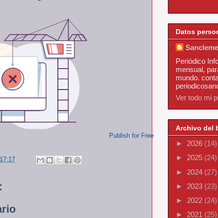
Datos perso
Sancleme
Periódico Inf
mensual, par
mundo. conta
periodicosa
Ver todo mi pe
Archivo del 
Publish for Free
►
2026
(14)
►
2025
(24)
17:17
►
2024
(27)
:
►
2023
(23)
►
2022
(24)
rio
►
2021
(25)