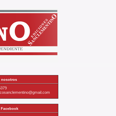
 nosotros
5379
dicosanclementino@gmail.com
 Facebook