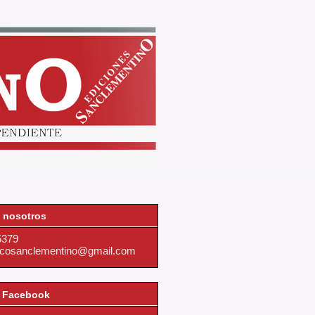
 nosotros
5379
dicosanclementino@gmail.com
 Facebook