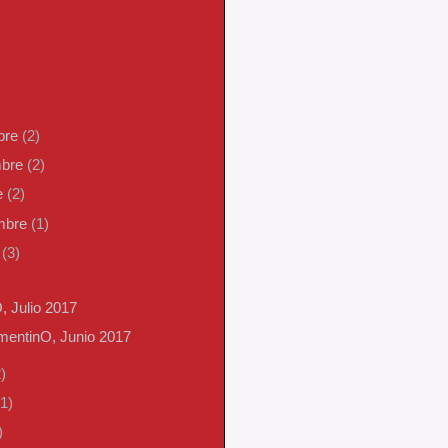
bre
(2)
mbre
(2)
e
(2)
embre
(1)
o
(3)
)
, Julio 2017
mentinO, Junio 2017
)
(1)
)