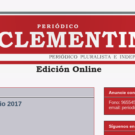
Anuncie con
Fono: 96554
io 2017
email: perio
Síguenos en