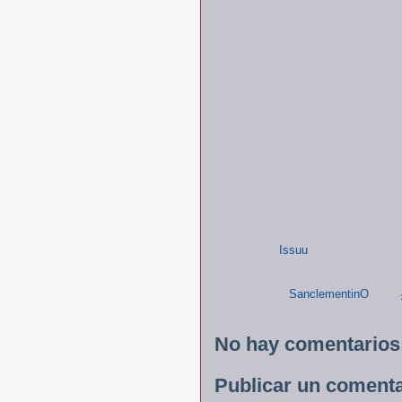
Powered by
Issuu
Publicado por
SanclementinO
a las
No hay comentarios
Publicar un comenta