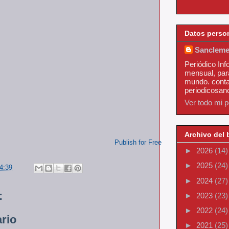
Datos perso
Sancleme
Periódico Inf
mensual, par
mundo. conta
periodicosa
Ver todo mi pe
Archivo del 
Publish for Free
►
2026
(14)
►
2025
(24)
4:39
►
2024
(27)
:
►
2023
(23)
►
2022
(24)
rio
►
2021
(25)