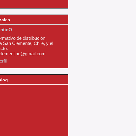
nales
ntinO
ormativo de distribución
a San Clemente, Chile, y el
cto:
nclementino@gmail.com
rfil
blog