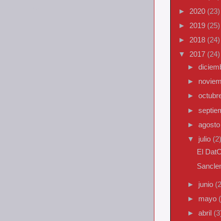
n nos importa.
►
2020
(23)
►
2019
(25)
►
2018
(24)
▼
2017
(24)
►
diciem
►
novie
►
octubr
►
septi
►
agost
▼
julio
(2
El DatO
Sancle
►
junio
(2
►
mayo
►
abril
(3