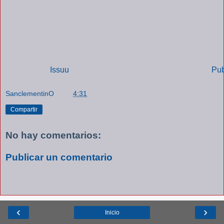
Powered by
Issuu
Pub
SanclementinO
a las
4:31
Compartir
No hay comentarios:
Publicar un comentario
Déjenos sus comentarios. Su opinión nos importa.
‹
›
Inicio