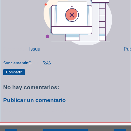
Powered by
Issuu
Pub
SanclementinO
a las
5:46
Compartir
No hay comentarios:
Publicar un comentario
Déjenos sus comentarios. Su opinión nos importa.