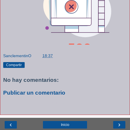
SanclementinO
a las
18:37
Compartir
No hay comentarios:
Publicar un comentario
Déjenos sus comentarios. Su opinión nos importa.
‹
›
Inicio