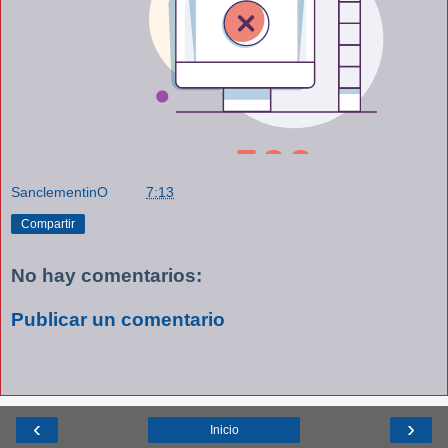
SanclementinO
a las
7:13
Compartir
No hay comentarios:
Publicar un comentario
Déjenos sus comentarios. Su opinión nos importa.
‹
›
Inicio