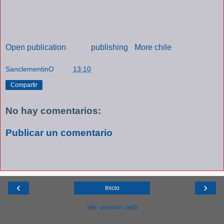
Open publication
- Free
publishing
-
More chile
SanclementinO
a las
13:10
Compartir
No hay comentarios:
Publicar un comentario
Déjenos sus comentarios. Su opinión nos importa.
‹
›
Inicio
Ver versión web